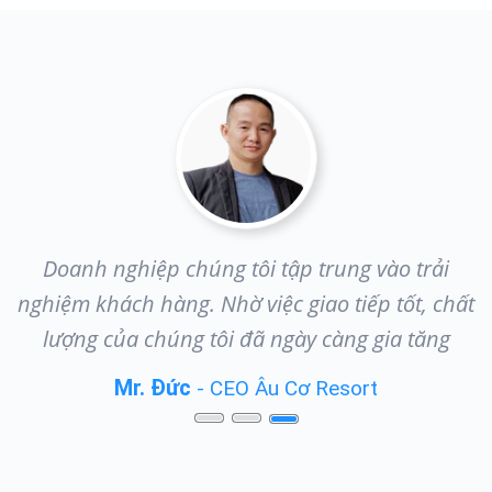
Với Cloudify, chúng tôi tự động được rất nhiều
ất
việc. Nhờ đó mà chi phí giảm được 30% và chất
lượng công việc tăng.
Tiến sĩ Minh Thọ
- CEO TNX