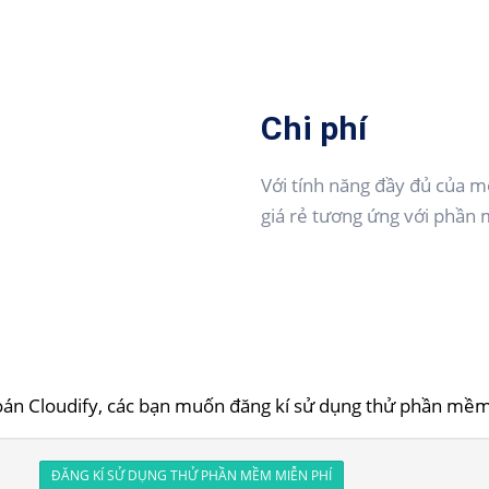
Chi phí
Với tính năng đầy đủ của mộ
giá rẻ tương ứng với phần
oán Cloudify, các bạn muốn đăng kí sử dụng thử phần mềm t
ĐĂNG KÍ SỬ DỤNG THỬ PHẦN MỀM MIỄN PHÍ