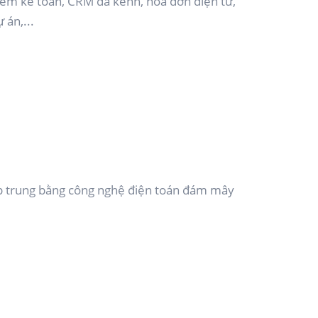
mềm kế toán, CRM đa kênh, hóa đơn điện tử,
 án,...
tập trung bằng công nghệ điện toán đám mây